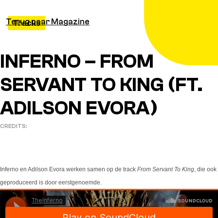
Terug naar Magazine
Tracks
INFERNO – FROM
SERVANT TO KING (FT.
ADILSON EVORA)
CREDITS:
Inferno en Adilson Evora werken samen op de track
From Servant To King
, die ook
geproduceerd is door eerstgenoemde.