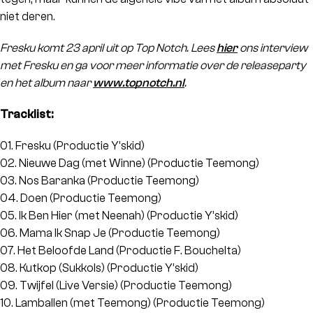
niet deren.
Fresku komt 23 april uit op Top Notch. Lees
hier
ons interview
met Fresku en ga voor meer informatie over de releaseparty
en het album naar
www.topnotch.nl
.
Tracklist:
01. Fresku (Productie Y’skid)
02. Nieuwe Dag (met Winne) (Productie Teemong)
03. Nos Baranka (Productie Teemong)
04. Doen (Productie Teemong)
05. Ik Ben Hier (met Neenah) (Productie Y’skid)
06. Mama Ik Snap Je (Productie Teemong)
07. Het Beloofde Land (Productie F. Bouchelta)
08. Kutkop (Sukkols) (Productie Y’skid)
09. Twijfel (Live Versie) (Productie Teemong)
10. Lamballen (met Teemong) (Productie Teemong)