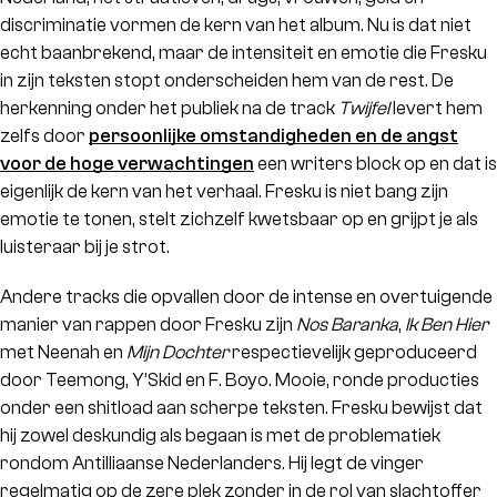
discriminatie vormen de kern van het album. Nu is dat niet
echt baanbrekend, maar de intensiteit en emotie die Fresku
in zijn teksten stopt onderscheiden hem van de rest. De
herkenning onder het publiek na de track
Twijfel
levert hem
zelfs door
persoonlijke omstandigheden en de angst
voor de hoge verwachtingen
een writers block op en dat is
eigenlijk de kern van het verhaal. Fresku is niet bang zijn
emotie te tonen, stelt zichzelf kwetsbaar op en grijpt je als
luisteraar bij je strot.
Andere tracks die opvallen door de intense en overtuigende
manier van rappen door Fresku zijn
Nos Baranka
,
Ik Ben Hier
met Neenah en
Mijn Dochter
respectievelijk geproduceerd
door Teemong, Y’Skid en F. Boyo. Mooie, ronde producties
onder een shitload aan scherpe teksten. Fresku bewijst dat
hij zowel deskundig als begaan is met de problematiek
rondom Antilliaanse Nederlanders. Hij legt de vinger
regelmatig op de zere plek zonder in de rol van slachtoffer