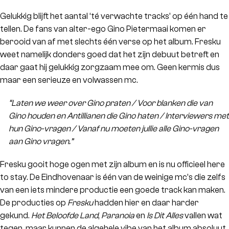
Gelukkig blijft het aantal ‘té verwachte tracks’ op één hand te
tellen. De fans van alter-ego Gino Pietermaai komen er
berooid van af met slechts één verse op het album. Fresku
weet namelijk donders goed dat het zijn debuut betreft en
daar gaat hij gelukkig zorgzaam mee om. Geen kermis dus
maar een serieuze en volwassen mc.
“Laten we weer over Gino praten / Voor blanken die van
Gino houden en Antillianen die Gino haten / Interviewers met
hun Gino-vragen / Vanaf nu moeten jullie alle Gino-vragen
aan Gino vragen.”
Fresku gooit hoge ogen met zijn album en is nu officieel here
to stay. De Eindhovenaar is één van de weinige mc’s die zelfs
van een iets mindere productie een goede track kan maken.
De producties op
Fresku
hadden hier en daar harder
gekund.
Het Beloofde Land
,
Paranoia
en
Is Dit Alles
vallen wat
tegen, maar kunnen de algehele vibe van het album absoluut