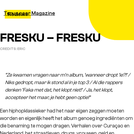
Terug naar Magazine
Reviews
FRESKU – FRESKU
CREDITS: ERIC
“Ze kwamen vragen naar m’n album, ‘wanneer dropt ’ie?!’ /
Niks gedropt, maar ik stond al in je top 3 / Al die rappers
denken ‘Faka met dat, het klopt niet!’ / Ja, het klopt,
accepteer het maar, je hebt geen optie!”
Een hiphopklassieker had het naar eigen zeggen moeten
worden en eigenlijk heeft het album genoeg ingrediënten om
die benaming te mogen dragen. Verhalen over Curaçao en
Nederland, het straatleven, drugs, vrouwen, geld en