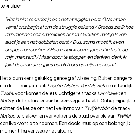
te kruipen.
“Het is niet raar dat je aan het strugglen bent / We staan
vanaf ons begin al om de struggle bekend / Steeds zie ik hoe
m’n mensen shit smokkelen damn / Gokken met je leven
alsof je aan het dobbelen bent / Dus, soms moet ik even
stoppen en denken / Hoe maak ik deze generatie trots op
mijn mensen? / Maar door te stoppen en denken, denk ik
juist door de struggles ben ik trots op mijn mensen.”
Het album kent gelukkig genoeg afwisseling. Buiten bangers
als de openingstrack
Fresku
,
Maken Van Muziek
en natuurlijk
Twijfel
voorkomen de iets luchtigere tracks
Lamballen
en
Kutkop
dat de luisteraar halverwege afhaakt. Onbegrijpelijk is
echter de keuze om het live-intro van
Twijfel
vóór de track
Kutkop
te plakken en vervolgens de studioversie van
Twijfel
een live-versie te noemen. Een dooie mus op een belangrijk
moment: halverwege het album.