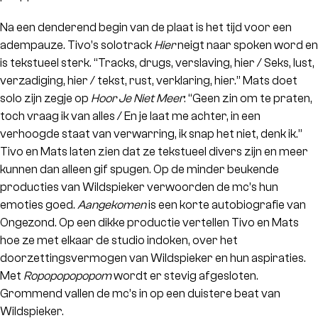
Na een denderend begin van de plaat is het tijd voor een
adempauze. Tivo’s solotrack
Hier
neigt naar spoken word en
is tekstueel sterk. “Tracks, drugs, verslaving, hier / Seks, lust,
verzadiging, hier / tekst, rust, verklaring, hier.” Mats doet
solo zijn zegje op
Hoor Je Niet Meer
: “Geen zin om te praten,
toch vraag ik van alles / En je laat me achter, in een
verhoogde staat van verwarring, ik snap het niet, denk ik.”
Tivo en Mats laten zien dat ze tekstueel divers zijn en meer
kunnen dan alleen gif spugen. Op de minder beukende
producties van Wildspieker verwoorden de mc’s hun
emoties goed.
Aangekomen
is een korte autobiografie van
Ongezond. Op een dikke productie vertellen Tivo en Mats
hoe ze met elkaar de studio indoken, over het
doorzettingsvermogen van Wildspieker en hun aspiraties.
Met
Ropopopopopom
wordt er stevig afgesloten.
Grommend vallen de mc’s in op een duistere beat van
Wildspieker.