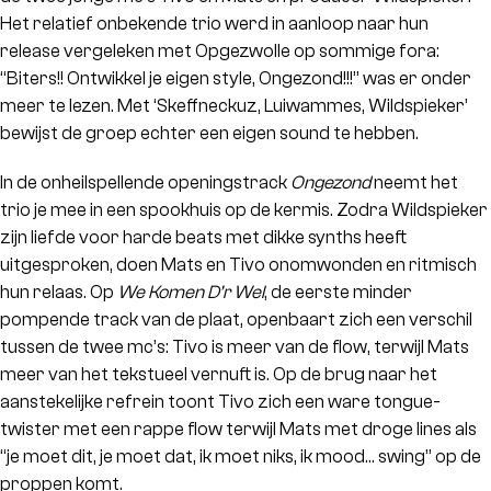
Het relatief onbekende trio werd in aanloop naar hun
release vergeleken met Opgezwolle op sommige fora:
“Biters!! Ontwikkel je eigen style, Ongezond!!!” was er onder
meer te lezen. Met ‘Skeffneckuz, Luiwammes, Wildspieker’
bewijst de groep echter een eigen sound te hebben.
In de onheilspellende openingstrack
Ongezond
neemt het
trio je mee in een spookhuis op de kermis. Zodra Wildspieker
zijn liefde voor harde beats met dikke synths heeft
uitgesproken, doen Mats en Tivo onomwonden en ritmisch
hun relaas. Op
We Komen D’r Wel
, de eerste minder
pompende track van de plaat, openbaart zich een verschil
tussen de twee mc’s: Tivo is meer van de flow, terwijl Mats
meer van het tekstueel vernuft is. Op de brug naar het
aanstekelijke refrein toont Tivo zich een ware tongue-
twister met een rappe flow terwijl Mats met droge lines als
“je moet dit, je moet dat, ik moet niks, ik mood… swing” op de
proppen komt.