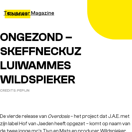
Terug naar Magazine
Reviews
ONGEZOND –
SKEFFNECKUZ
LUIWAMMES
WILDSPIEKER
CREDITS: PEPIJN
De vierde release van
Overdosis
– het project dat J.A.E. met
zijn label Hof van Jaeden heeft opgezet – komt op naam van
de twee jonge mc’s Tivo en Mats en producer Wildspieker.