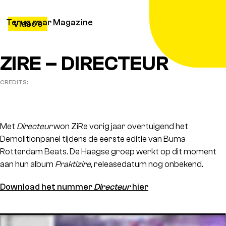
Terug naar Magazine
Video's
ZIRE – DIRECTEUR
CREDITS:
Met
Directeur
won ZiRe vorig jaar overtuigend het
Demolitionpanel tijdens de eerste editie van Buma
Rotterdam Beats. De Haagse groep werkt op dit moment
aan hun album
Praktizire
, releasedatum nog onbekend.
Download het nummer
Directeur
hier