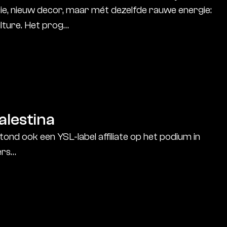
e, nieuw decor, maar mét dezelfde rauwe energie:
lture. Het prog…
alestina
ond ook een YSL-label affiliate op het podium in
ers…