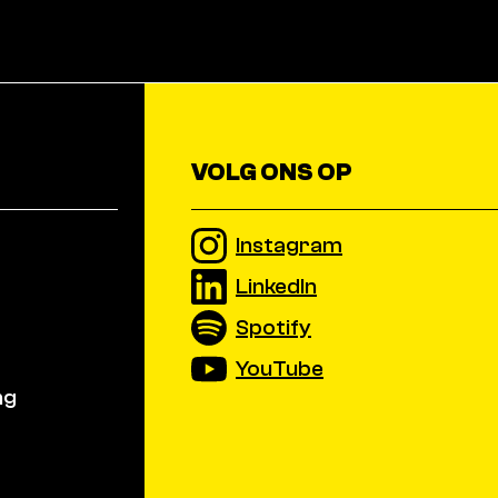
VOLG ONS OP
Instagram
LinkedIn
Spotify
YouTube
ng