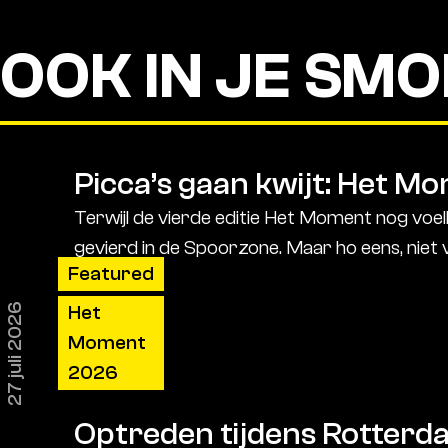
OOK IN JE SMO
Picca’s gaan kwijt: Het M
Terwijl de vierde editie Het Moment nog voelba
gevierd in de Spoorzone. Maar ho eens, niet
Featured
27 juli 2026
Het
Moment
2026
Optreden tijdens Rotterd