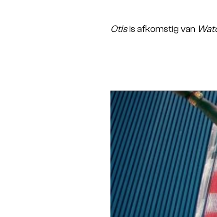
Otis
is afkomstig van
Watc