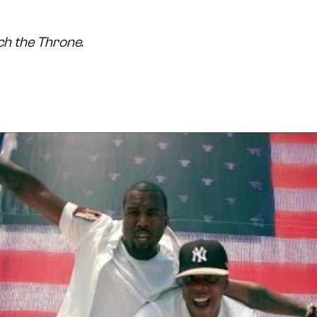
h the Throne
.