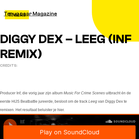
Terug naar Magazine
Tracks
DIGGY DEX – LEEG (INF
REMIX)
CREDITS:
Producer Inf, die vorig jaar zijn album
Music For Crime Scenes
uitbracht én de
eerste HIJS Beatbattle jureerde, besloot om de track
Leeg
van Diggy Dex te
remixen. Het resultaat beluister je hier.