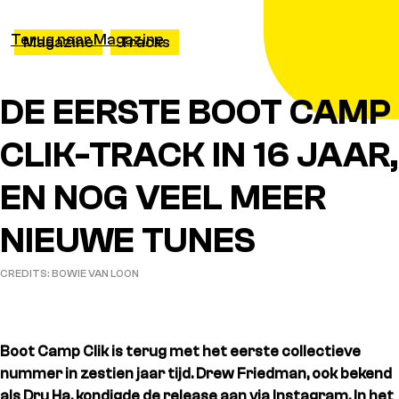
Terug naar Magazine
Magazine
Tracks
DE EERSTE BOOT CAMP
CLIK-TRACK IN 16 JAAR,
EN NOG VEEL MEER
NIEUWE TUNES
CREDITS: BOWIE VAN LOON
Boot Camp Clik is terug met het eerste collectieve
nummer in zestien jaar tijd. Drew Friedman, ook bekend
als Dru Ha, kondigde de release aan via Instagram. In het