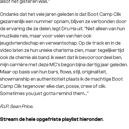
alsof het gisteren was.”
Ondanks dat het vele jaren geleden is dat Boot Camp Clik
gezamenlijk een nummer opnam, blijven ze verbonden door
de ervaring die ze delen, legt Dru Ha uit. “Niet alleen van hun
muzikale reis, maar voor velen van hen ook
jeugdvriendschap en verwantschap. Op de track en in de
video laten ze hun unieke charisma zien, maar tegelijkertijd
ook de chemie als band. Ik weet dat ik bevooroordeel ben,
mijn carrière met deze MC’s begon bijna dertig jaar geleden.
Maar op basis van hun bars, flows, stijl, originaliteit,
showmanship en authenticiteit plaats ik de machtige Boot
Camp Clik tegenover elke clan, posse, crew of clik.
Sometimes you just gotta remind them…”
R.I.P. Sean Price.
Stream de hele opgefriste playlist hieronder.