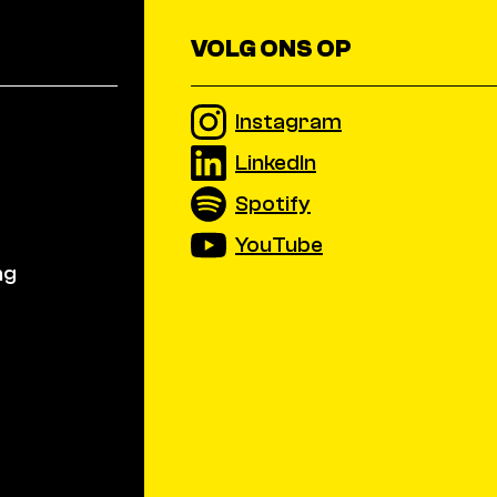
VOLG ONS OP
Instagram
LinkedIn
Spotify
YouTube
ng